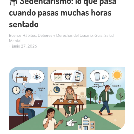
🪑 Sedentarismo: lo que pasa
cuando pasas muchas horas
sentado
Buenos Hábitos
,
Deberes y Derechos del Usuario
,
Guia
,
Salud
Mental
junio 27, 2026