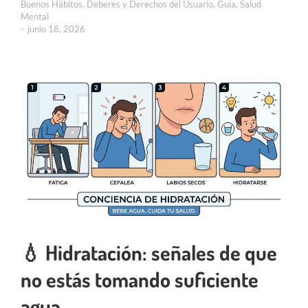
Buenos Hábitos
,
Deberes y Derechos del Usuario
,
Guia
,
Salud
Mental
junio 18, 2026
💧 Hidratación: señales de que
no estás tomando suficiente
agua