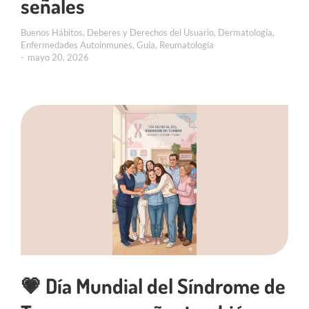
señales
Buenos Hábitos
,
Deberes y Derechos del Usuario
,
Dermatologia
,
Enfermedades Autoinmunes
,
Guia
,
Reumatología
mayo 20, 2026
💗 Día Mundial del Síndrome de