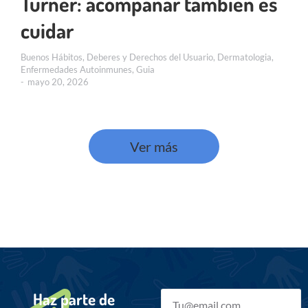
Turner: acompañar también es
cuidar
Buenos Hábitos
,
Deberes y Derechos del Usuario
,
Dermatologia
,
Enfermedades Autoinmunes
,
Guia
mayo 20, 2026
Ver más
Haz parte de