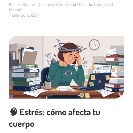
Buenos Hábitos
,
Deberes y Derechos del Usuario
,
Guia
,
Salud
Mental
junio 26, 2026
🧠 Estrés: cómo afecta tu
cuerpo