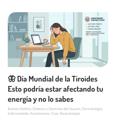
🦋 Día Mundial de la Tiroides
Esto podría estar afectando tu
energía y no lo sabes
Buenos Hábitos
,
Deberes y Derechos del Usuario
,
Dermatologia
,
Enfermedades Autoinmunes
,
Guia
,
Reumatología