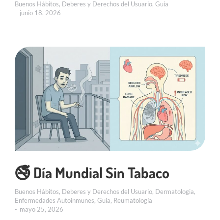
Buenos Hábitos
,
Deberes y Derechos del Usuario
,
Guia
junio 18, 2026
🚭 Día Mundial Sin Tabaco
Buenos Hábitos
,
Deberes y Derechos del Usuario
,
Dermatologia
,
Enfermedades Autoinmunes
,
Guia
,
Reumatología
mayo 25, 2026