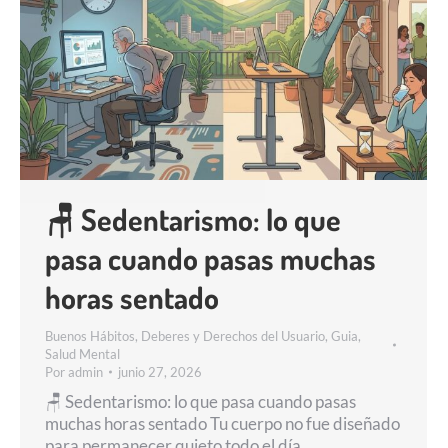
🪑 Sedentarismo: lo que
pasa cuando pasas muchas
horas sentado
Buenos Hábitos
,
Deberes y Derechos del Usuario
,
Guia
,
Salud Mental
Por
admin
junio 27, 2026
🪑 Sedentarismo: lo que pasa cuando pasas
muchas horas sentado Tu cuerpo no fue diseñado
para permanecer quieto todo el día