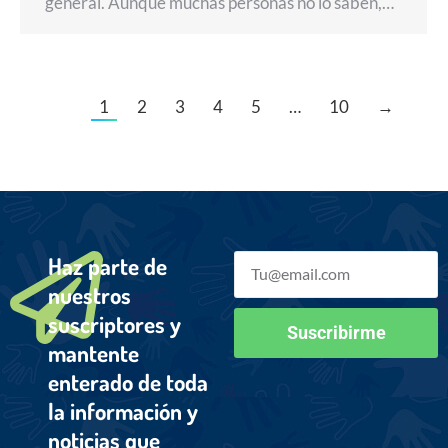
general. Aunque muchas personas no lo saben,…
1
2
3
4
5
…
10
→
Haz parte de
nuestros
suscriptores y
Suscribirme
mantente
enterado de toda
la información y
noticias que