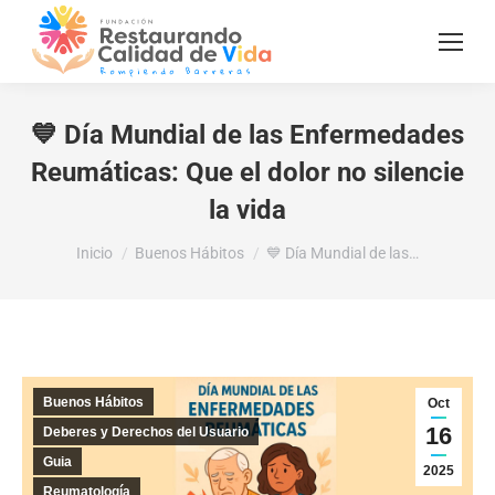
💙 Día Mundial de las Enfermedades
Reumáticas: Que el dolor no silencie
la vida
Estás aquí:
Inicio
Buenos Hábitos
💙 Día Mundial de las…
Buenos Hábitos
Oct
16
Deberes y Derechos del Usuario
Guia
2025
Reumatología