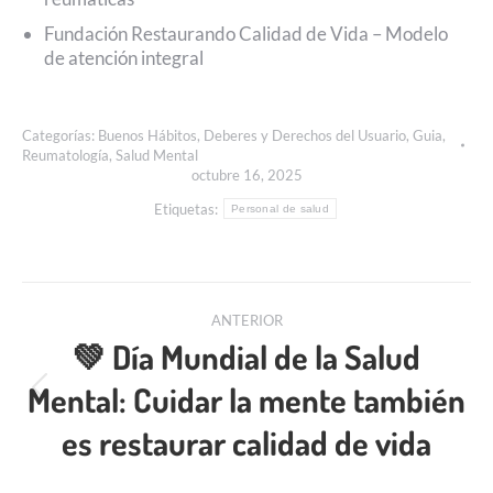
Fundación Restaurando Calidad de Vida – Modelo
de atención integral
Categorías:
Buenos Hábitos
,
Deberes y Derechos del Usuario
,
Guia
,
Reumatología
,
Salud Mental
octubre 16, 2025
Etiquetas:
Personal de salud
ANTERIOR
💚 Día Mundial de la Salud
Mental: Cuidar la mente también
es restaurar calidad de vida