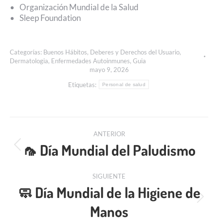
Organización Mundial de la Salud
Sleep Foundation
Categorías:
Buenos Hábitos
,
Deberes y Derechos del Usuario
,
Dermatologia
,
Enfermedades Autoinmunes
,
Guia
mayo 9, 2026
Etiquetas:
Personal de salud
ANTERIOR
🦟 Día Mundial del Paludismo
SIGUIENTE
🧼 Día Mundial de la Higiene de
Manos