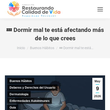
💤 Dormir mal te está afectando más
de lo que crees
Estás aquí:
Inicio
Buenos Hábitos
💤 Dormir mal te está…
Buenos Hábitos
May
9
Deberes y Derechos del Usuario
Dermatologia
2026
Enfermedades Autoinmunes
Guia