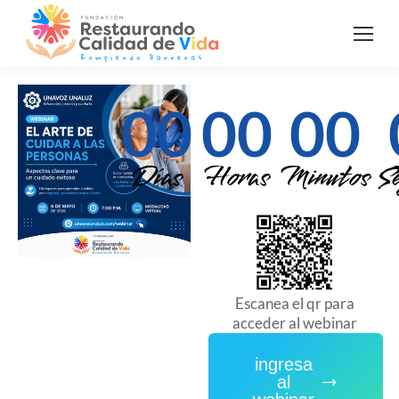
00
00
00
Días
Horas
Minutos
S
Escanea el qr para
acceder al webinar
ingresa
al