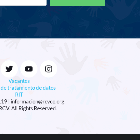
Vacantes
a de tratamiento de datos
RIT
119 |
informacion@rcvco.org
CV. All Rights Reserved.