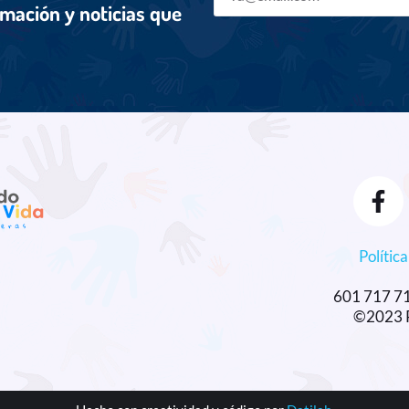
rmación y noticias que
Polític
601 717 7
©2023 R