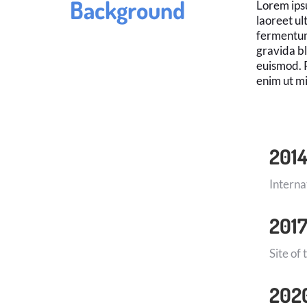
Background
Lorem ipsu
laoreet ul
fermentum
gravida bl
euismod. 
enim ut mi
2014
Intern
201
Site of
2020